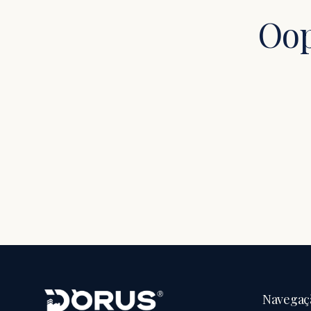
Oop
Navegaç